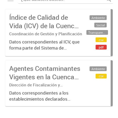
Índice de Calidad de
Ambiente
Vida (ICV) de la Cuenca
Social
Matanza Riachuelo -
Transparencia
Coordinación de Gestión y Planificación
csv
Actualización 2025
Datos correspondientes al ICV, que
forma parte del Sistema de
pdf
Indicadores de ACUMAR.
Agentes Contaminantes
Ambiente
Vigentes en la Cuenca
csv
Matanza Riachuelo
Dirección de Fiscalización y
Adecuación Ambiental
(2017-2023)
Datos correspondientes a los
establecimientos declarados
"Agentes Contaminantes" por
ACUMAR, entre 2017 y 2023.