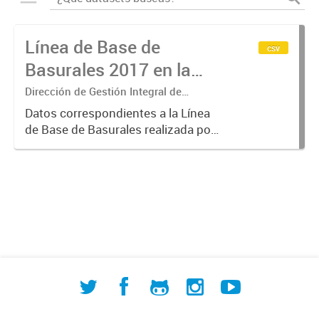
Línea de Base de
csv
Basurales 2017 en la
Cuenca Matanza
Dirección de Gestión Integral de
Residuos Sólidos
Riachuelo
Datos correspondientes a la Línea
de Base de Basurales realizada por
ACUMAR en 2017.