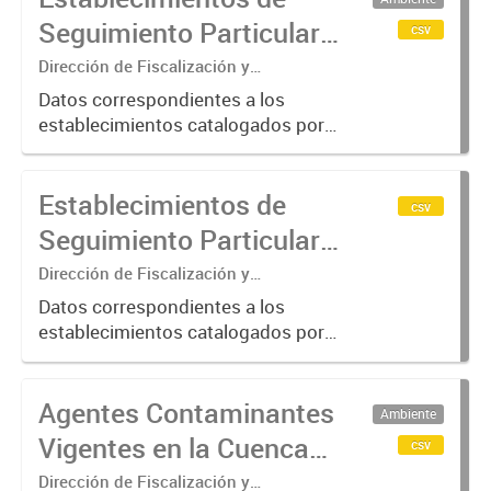
Seguimiento Particular
csv
en la Cuenca Matanza
Dirección de Fiscalización y
Adecuación Ambiental
Riachuelo (2016-2023)
Datos correspondientes a los
establecimientos catalogados por
ACUMAR como de "Seguimiento
Particular"; categoría otorgada a
Establecimientos de
aquellos que requieren de una
csv
verificación más exhaustiva por
Seguimiento Particular
considerarse...
en la Cuenca Matanza
Dirección de Fiscalización y
Adecuación Ambiental
Riachuelo (2024-2025)
Datos correspondientes a los
establecimientos catalogados por
ACUMAR como de "Seguimiento
Particular"; categoría otorgada a
Agentes Contaminantes
aquellos que requieren de una
Ambiente
verificación más exhaustiva por
Vigentes en la Cuenca
csv
considerarse...
Matanza Riachuelo
Dirección de Fiscalización y