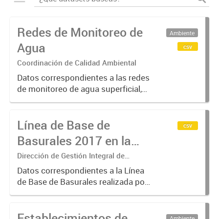
Redes de Monitoreo de
Ambiente
Agua
csv
Coordinación de Calidad Ambiental
Datos correspondientes a las redes
de monitoreo de agua superficial,
subterránea y humedales (cuerpos
de agua) de ACUMAR. La
Línea de Base de
información detallada se halla
csv
disponible en la Base de Datos
Basurales 2017 en la
Hidrológicos...
Cuenca Matanza
Dirección de Gestión Integral de
Residuos Sólidos
Riachuelo
Datos correspondientes a la Línea
de Base de Basurales realizada por
ACUMAR en 2017.
Establecimientos de
Ambiente