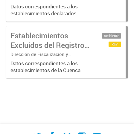
Adecuación Ambiental
(2017-2023)
Datos correspondientes a los
establecimientos declarados
"Agentes Contaminantes" por
ACUMAR, entre 2017 y 2023.
Establecimientos
Ambiente
Excluidos del Registro
csv
de Agentes
Dirección de Fiscalización y
Adecuación Ambiental
Contaminantes de
Datos correspondientes a los
establecimientos de la Cuenca
ACUMAR (2017-2023)
Matanza Riachuelo excluidos del
Registro de Agentes
Contaminantes del organismo entre
2017 y 2023, según los criterios
establecidos...