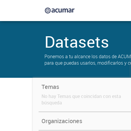
Datasets
Ponemos a tu alcance los datos de ACUM
para que puedas usarlos, modificarlos y c
Temas
No hay Temas que coincidan con esta
búsqueda
Organizaciones