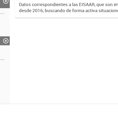
Datos correspondientes a las EISAAR, que son 
desde 2016, buscando de forma activa situacion
daño a la salud en barrios/urbanizaciones no e
(UREM) de la...