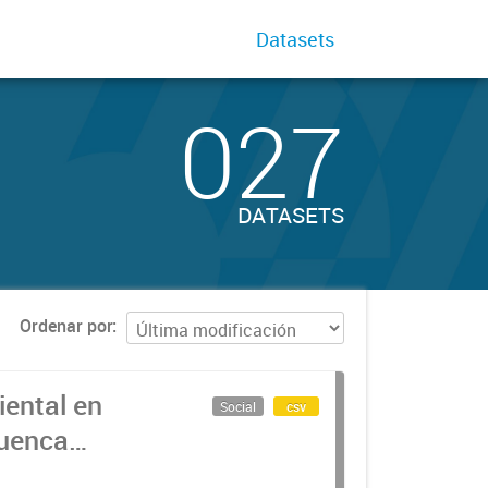
Datasets
027
DATASETS
Ordenar por
iental en
Social
csv
Cuenca