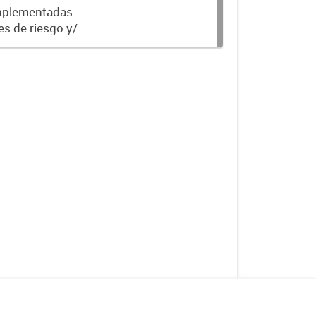
implementadas
es de riesgo y/o
mergentes