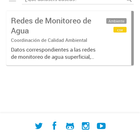
Redes de Monitoreo de
Ambiente
Agua
csv
Coordinación de Calidad Ambiental
Datos correspondientes a las redes
de monitoreo de agua superficial,
subterránea y humedales (cuerpos
de agua) de ACUMAR. La
información detallada se halla
disponible en la Base de Datos
Hidrológicos...