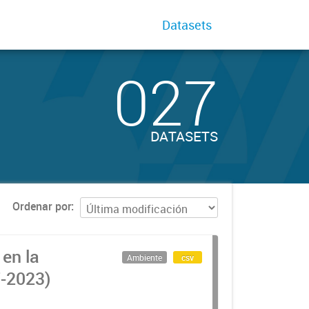
Datasets
027
DATASETS
Ordenar por
en la
Ambiente
csv
-2023)