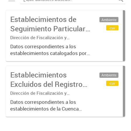
Establecimientos de
Ambiente
Seguimiento Particular
csv
en la Cuenca Matanza
Dirección de Fiscalización y
Adecuación Ambiental
Riachuelo (2016-2023)
Datos correspondientes a los
establecimientos catalogados por
ACUMAR como de "Seguimiento
Particular"; categoría otorgada a
Establecimientos
aquellos que requieren de una
Ambiente
verificación más exhaustiva por
Excluidos del Registro
csv
considerarse...
de Agentes
Dirección de Fiscalización y
Adecuación Ambiental
Contaminantes de
Datos correspondientes a los
establecimientos de la Cuenca
ACUMAR (2017-2023)
Matanza Riachuelo excluidos del
Registro de Agentes
Contaminantes del organismo entre