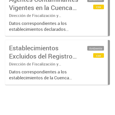
verificación más exhaustiva por
Vigentes en la Cuenca
csv
considerarse...
Matanza Riachuelo
Dirección de Fiscalización y
Adecuación Ambiental
(2017-2023)
Datos correspondientes a los
establecimientos declarados
"Agentes Contaminantes" por
ACUMAR, entre 2017 y 2023.
Establecimientos
Ambiente
Excluidos del Registro
csv
de Agentes
Dirección de Fiscalización y
Adecuación Ambiental
Contaminantes de
Datos correspondientes a los
establecimientos de la Cuenca
ACUMAR (2017-2023)
Matanza Riachuelo excluidos del
Registro de Agentes
Contaminantes del organismo entre
2017 y 2023, según los criterios
establecidos...