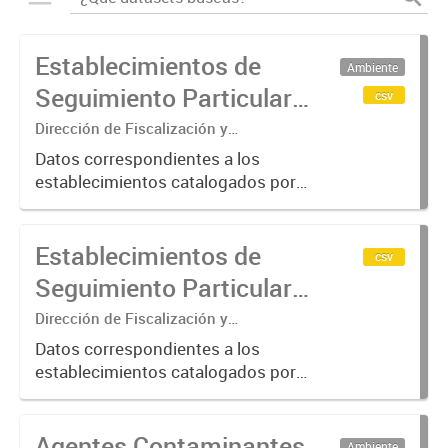
Establecimientos de
Ambiente
Seguimiento Particular
csv
en la Cuenca Matanza
Dirección de Fiscalización y
Adecuación Ambiental
Riachuelo (2016-2023)
Datos correspondientes a los
establecimientos catalogados por
ACUMAR como de "Seguimiento
Particular"; categoría otorgada a
Establecimientos de
aquellos que requieren de una
csv
verificación más exhaustiva por
Seguimiento Particular
considerarse...
en la Cuenca Matanza
Dirección de Fiscalización y
Adecuación Ambiental
Riachuelo (2024-2025)
Datos correspondientes a los
establecimientos catalogados por
ACUMAR como de "Seguimiento
Particular"; categoría otorgada a
Agentes Contaminantes
aquellos que requieren de una
Ambiente