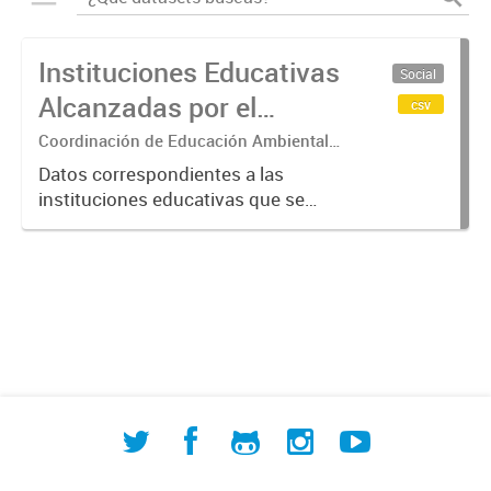
Instituciones Educativas
Social
Alcanzadas por el
csv
Programa "Escuelas por
Coordinación de Educación Ambiental,
Cultura y Patrimonio
la Cuenca" de ACUMAR
Datos correspondientes a las
instituciones educativas que se
hallan dentro del Programa
"Escuelas por la Cuenca", aprobado
por la Resolución ACUMAR
261/2023. Dichas instituciones se
emplazan...