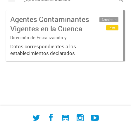
Agentes Contaminantes
Ambiente
Vigentes en la Cuenca
csv
Matanza Riachuelo
Dirección de Fiscalización y
Adecuación Ambiental
(2017-2023)
Datos correspondientes a los
establecimientos declarados
"Agentes Contaminantes" por
ACUMAR, entre 2017 y 2023.