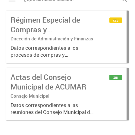
Régimen Especial de
csv
Compras y
Contrataciones a
Dirección de Administración y Finanzas
Proveedores Sociales y
Datos correspondientes a los
procesos de compras y
MiPyMEs
contrataciones realizados por
ACUMAR a través del Régimen
Actas del Consejo
Especial de Compras y
zip
Contrataciones a Proveedores
Municipal de ACUMAR
Sociales y MiPyMEs. Aplicable
Consejo Municipal
para...
Datos correspondientes a las
reuniones del Consejo Municipal de
ACUMAR, celebradas en 2007 y
desde 2010 en adelante.