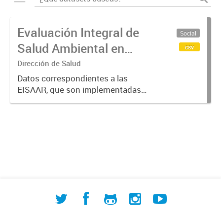
Evaluación Integral de
Social
Salud Ambiental en
csv
Áreas de Riesgo
Dirección de Salud
(EISAAR) en la Cuenca
Datos correspondientes a las
EISAAR, que son implementadas
Matanza Riachuelo
desde 2016, buscando de forma
activa situaciones de riesgo y/o
daño a la salud en
barrios/urbanizaciones no
emergentes (UREM) de la...