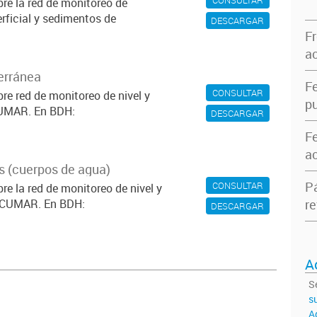
re la red de monitoreo de
erficial y sedimentos de
DESCARGAR
F
ac
erránea
F
CONSULTAR
re red de monitoreo de nivel y
pu
CUMAR. En BDH:
DESCARGAR
F
ac
 (cuerpos de agua)
P
CONSULTAR
re la red de monitoreo de nivel y
re
 ACUMAR. En BDH:
DESCARGAR
A
S
su
A