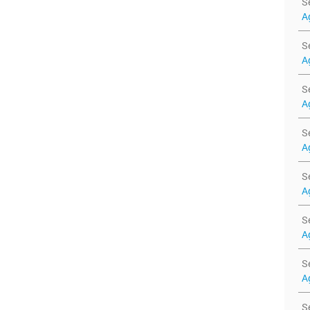
S
A
S
A
S
A
S
A
S
A
S
A
S
A
S