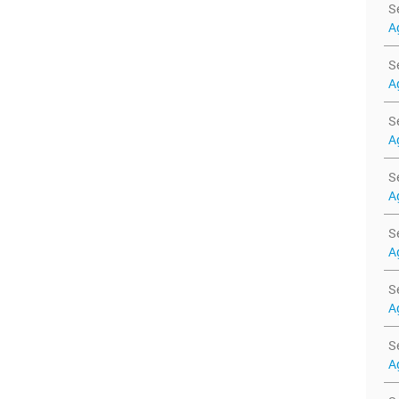
S
A
S
A
S
A
S
A
S
A
S
A
S
A