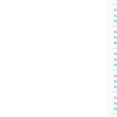
S
su
A
S
h
d
S
s
A
S
su
A
S
su
A