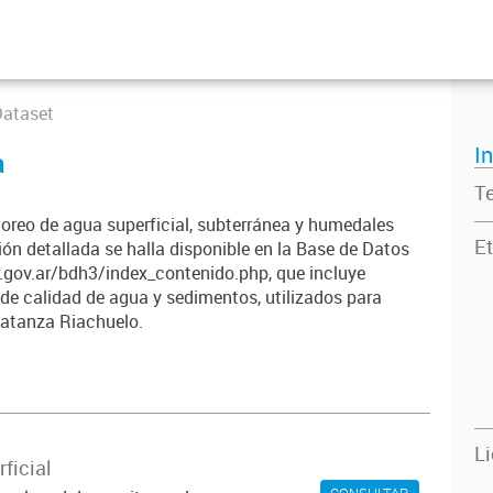
Dataset
I
a
T
oreo de agua superficial, subterránea y humedales
Et
n detallada se halla disponible en la Base de Datos
.gov.ar/bdh3/index_contenido.php, que incluye
 de calidad de agua y sedimentos, utilizados para
Matanza Riachuelo.
L
ficial
CONSULTAR