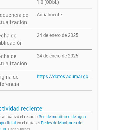
1.0 (ODbL)
recuencia de
Anualmente
tualización
echa de
24 de enero de 2025
blicación
echa de
24 de enero de 2025
tualización
ágina de
https://datos.acumar.gob.ar/dataset/redes-de-monitoreo-de-agua
ferencia
ctividad reciente
e actualizó el recurso
Red de monitoreo de agua
perficial
en el dataset
Redes de Monitoreo de
gua
.
Hace 5 meses.